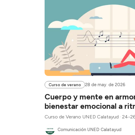
28 de may. de 2026
Curso de verano
Cuerpo y mente en armoní
bienestar emocional a ri
Curso de Verano UNED Calatayud · 24-26
Comunicación UNED Calatayud