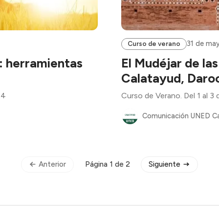
31 de may
Curso de verano
: herramientas
El Mudéjar de la
Calatayud, Daroc
24
Curso de Verano. Del 1 al 3 
Comunicación UNED C
Anterior
Siguiente
Página 1 de 2