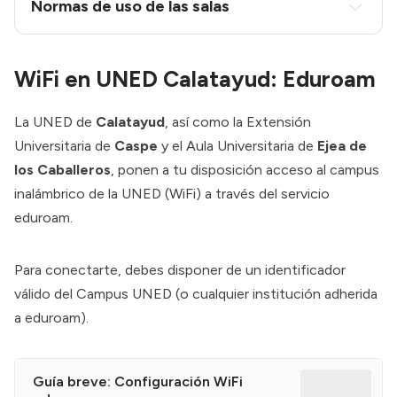
Normas de uso de las salas
El uso de los equipos, está limitado a 
estudiantes UNED o previa petición, estudiantes 
WiFi en UNED Calatayud: Eduroam
de otras universidades.
Para poder usarlos, es obligatorio darse de alta 
La UNED de
Calatayud
, así como la Extensión
previamente, identicándose con el carné de 
Universitaria de
Caspe
y el Aula Universitaria de
Ejea de
estudiante.
los Caballeros
, ponen a tu disposición acceso al campus
El uso de los equipos es 
para fines 
inalámbrico de la UNED (WiFi) a través del servicio
exclusivamente académicos
.
eduroam.
La cuenta tiene una 
validez de un curso 
académico
, una vez finalizado, es necesario 
Para conectarte, debes disponer de un identificador
renovarla.
válido del Campus UNED (o cualquier institución adherida
La impresión está limitada a:
a eduroam).
Estudiantes UNED: 50 copias por día y 
usuario
Guía breve: Configuración WiFi
Estudiantes de otras universidades: 25 