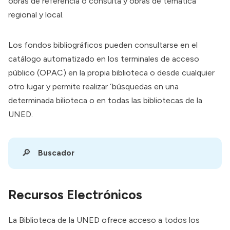
obras de referencia o consulta y obras de temática
regional y local.
Las normas y condiciones del préstamo son las 
mismas que las del préstamo personal.
Los fondos bibliográficos pueden consultarse en el
El envío se realizará por servicio de mensajería a 
portes debidos. Consulte tarifa en biblioteca.
catálogo automatizado en los terminales de acceso
público (OPAC) en la propia biblioteca o desde cualquier
La devolución del documento/s se puede realizar 
otro lugar y permite realizar ´búsquedas en una
personalmente o mediante envío (postal 
determinada bilioteca o en todas las bibliotecas de la
certificado o mensajería) a la Biblioteca.
UNED.
🔎
Buscador
Recursos
Electrónicos
La Biblioteca de la UNED ofrece acceso a todos los