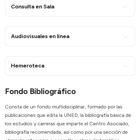
Consulta el 
buscador de la Biblioteca de UNED 
Consulta en Sala
Calatayud
Comprueba que el documento
 que se desea 
solicitar esté disponible para el préstamo.
Audiovisuales en línea
Cumplimenta y envía el siguiente 
formulario en 
línea
IMPORTANTE
: Es imprescindible la 
correcta 
Hemeroteca
anotación de la SIGNATURA
 de cada 
www.canal.uned.es
documento (en la siguiente imagen tiene un 
ejemplo de signatura)
Fondo
Bibliográfico
Las peticiones se cursarán por 
riguroso orden 
de llegada
.
Consta de un fondo multidisciplinar, formado por las
Se enviará un formulario por documento que 
publicaciones que edita la UNED, la bibliografía básica de
solicite.
revistas electrónicas
los estudios y carreras que imparte el Centro Asociado,
Se atenderán un 
máximo de 5 solicitudes al 
bibliografía recomendada, así como por una sección de
mismo tiempo
 por usuario.