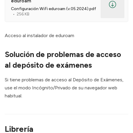
eduroam
copias por día y usuario
Configuración WiFi eduroam (v.05.2024).pdf
256 KB
*Las copias son gratuitas, el usuario debe 
poner su papel.
Para cualquier incidencia, póngase en contacto 
Acceso al instalador de eduroam
con el personal del departamento de 
informática.
Solución de problemas de acceso
El incumplimiento de estas normas, puede 
al depósito de exámenes
ocasionar la cancelación de la cuenta de usuario.
Si tiene problemas de acceso al Depósito de Exámenes,
use el modo Incógnito/Privado de su navegador web
habitual.
Librería