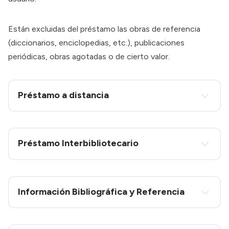
Están excluidas del préstamo las obras de referencia
(diccionarios, enciclopedias, etc.), publicaciones
periódicas, obras agotadas o de cierto valor.
Préstamo a distancia
exclusivo
estudiantes de la 
UNED de Calatayud que residan en la provincia de 
Zaragoza
Préstamo Interbibliotecario
facilitar el acceso al préstamo
Información Bibliográfica y Referencia
gratuito
Cómo funciona