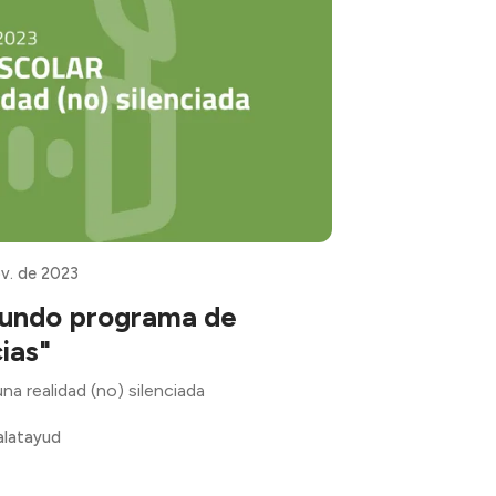
ov. de 2023
egundo programa de
ias"
na realidad (no) silenciada
alatayud