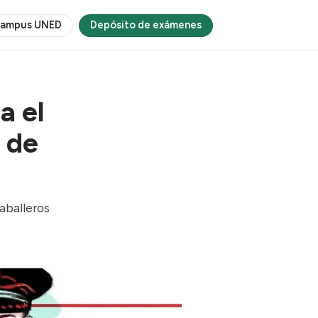
ampus UNED
Depósito de exámenes
a el
 de
Caballeros