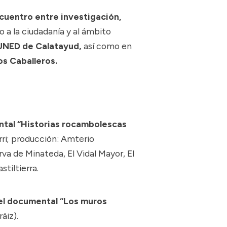
cuentro entre investigación,
to a la ciudadanía y al ámbito
 UNED de Calatayud,
así como en
os Caballeros.
tal “Historias rocambolescas
arri; producción: Amterio
a de Minateda, El Vidal Mayor, El
stiltierra.
el documental “Los muros
áiz).