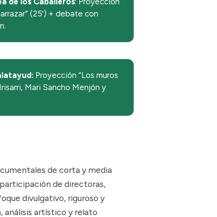
ea de los Caballeros
: Proyección
uarrazar” (25') + debate con
n.
latayud:
Proyección “Los muros
Irisarri, Mari Sancho Menjón y
ocumentales de corta y media
participación de directoras,
oque divulgativo, riguroso y
análisis artístico y relato