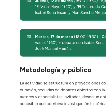
📅
Jueves, 12 de marzo
(18:00-19:30) -
Ej
“El Vidal Mayor” (20') y “El Tesoro de G
Isabel Soria Irisarri y Mari Sancho Menjó
📅
Martes, 17 de marzo
(18:00-19:30) -
Ca
vacíos” (60') + debate con Isabel Soria 
José Manuel Herráiz.
Metodología y público
La actividad se estructura en proyecciones d
duración, seguidas de debates abiertos con la 
autores y especialistas invitados, desde un enf
accesible que combina investigación histórica, 