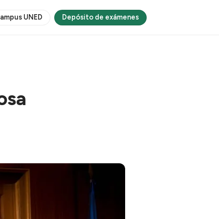
ampus UNED
Depósito de exámenes
osa