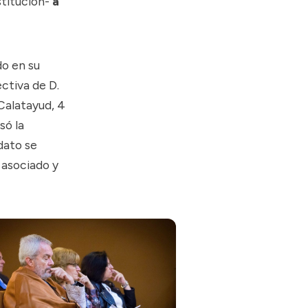
stitución-
a
do en su
ctiva de D.
 Calatayud, 4
só la
dato se
 asociado y