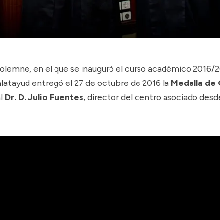
olemne, en el que se inauguró el curso académico 2016/20
atayud entregó el 27 de octubre de 2016 la
Medalla de 
al
Dr. D. Julio Fuentes
, director del centro asociado desd