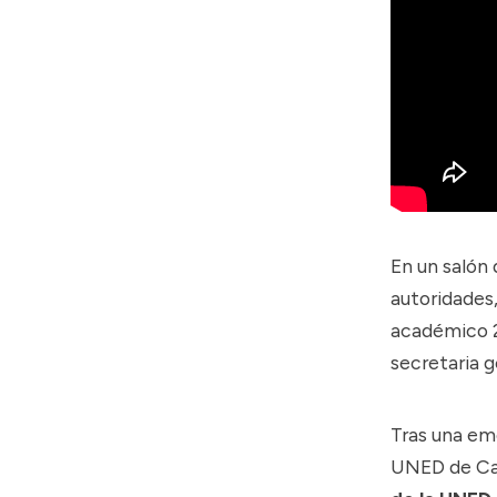
En un salón
autoridades
académico 2
secretaria 
Tras una em
UNED de Cal