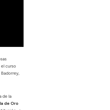
osas
 el curso
 Badorrey,
 de la
la de Oro