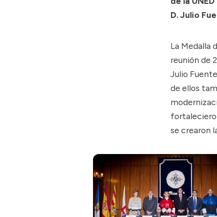
de la UNED
D. Julio Fu
La Medalla 
reunión de 2
Julio Fuente
de ellos ta
modernizaci
fortaleciero
se crearon l