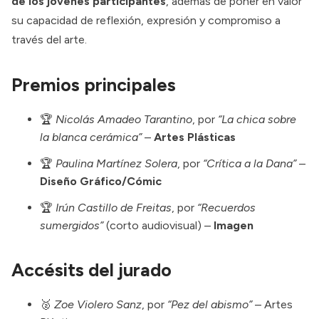
de los jóvenes participantes
, además de poner en valor
su capacidad de reflexión, expresión y compromiso a
través del arte.
Premios principales
🏆
Nicolás Amadeo Tarantino
, por
“La chica sobre
la blanca cerámica”
–
Artes Plásticas
🏆
Paulina Martínez Solera
, por
“Crítica a la Dana”
–
Diseño Gráfico/Cómic
🏆
Irún Castillo de Freitas
, por
“Recuerdos
sumergidos”
(corto audiovisual) –
Imagen
Accésits del jurado
🥈
Zoe Violero Sanz
, por
“Pez del abismo”
– Artes